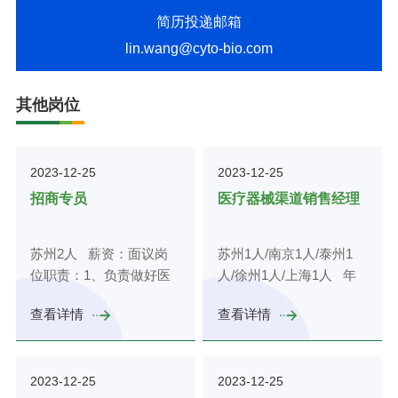
简历投递邮箱
lin.wang@cyto-bio.com
其他岗位
2023-12-25
2023-12-25
招商专员
医疗器械渠道销售经理
苏州2人 薪资：面议岗
苏州1人/南京1人/泰州1
位职责：1、负责做好医
人/徐州1人/上海1人 年
疗器械平台楼宇招商工
薪：面议岗位职责：1、
查看详情
查看详情
作，时掌握楼宇内企业信
理解公司渠道发展战略，
息、空置资源等基础数
负责指定相应的渠道发展
据，定期进行扫楼，推进
计划，负责代理商、渠道
2023-12-25
2023-12-25
未落地企业的落地；2、
的开拓和维护，争取更大