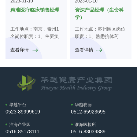
2023-01-10
2023-01-10
搜集客户资源，挖掘客户
求，课题咨询、临床实验
场、新客户开发计划；
生物学、免疫学等本科及
行业市场类职位或产业园
商务沟通能力，善于灵活
需求，完成销售任务；
资源、科研测试对接等；
5、有计划的定期拜访本
以上学历；2、1年以上相
精准医疗临床销售经理
资深产品经理（生命科
招商工作经验；3、熟悉
变通，能承受较强的工作
3、维护老客户，了解客
4、负责回答客户在检测
区域的重要客户，监督、
关产品销售经验；3、具
学）
相关政策，能独立制定企
压力；4、具有敏锐的市
户当前情况，定期汇总及
方法的选择、检测结果的
检查销售人员对客户的定
有较强的责任心、具备良
业招商的策略方案、执行
场意识、应变能力和市场
工作地点：南京，泰州1
工作地点：苏州园区岗位
时反馈；4、收集和理解
疑问等方面问题；任职资
期访问情况，随时了解客
好的学习能力和自我提升
方案等；4、具有良好的
开拓能力，良好的职业操
名岗位职责：1、主要负
职责：1、熟悉抗体药
市场状态信息和竞争者的
格：1、分子生物学、细
户要求；6、负责区域内
的愿景；4、具有良好的
应变能力、人际沟通能
守和职业素养。
责临床精准医疗产品（质
物、基因细胞药物、疫苗
信息；5、协助公司开展
胞学、免疫学、遗传学硕
团队建设，适时进行业务
沟通能力和团队合作精
力、及渠道拓展能力；
查看详情
查看详情
谱、流式、测序仪器及配
等药物研发、生产工艺，
新产品的宣传推广活动，
士及以上学历；2、熟悉
指导，帮助团队成员提高
神。
5、理解创业企业、医疗
套试剂）的入院及推广，
为客户提供全流程的产品
积极参与行业培训。任职
流式、质谱、测序大型仪
工作业绩；7、掌握市场
器械经营企业的需求且有
主要面向的客户群体如医
介绍和技术指导；2、熟
资格：1、本科及以上学
器原理和操作；3、熟悉
动态、适时的调整适合市
企业客户资源者优先。
院检验科、血液科、中心
悉大型设备如流式细胞
历，生物、细胞、制药、
流式、质谱、测序临床项
场的营销方案，处理市场
实验室等；2、了解主要
仪、高内涵、毛细管电
化学等相关优先；2、2年
目；4、良好的表达能
的突发事件。任职要求：
体外诊断技术原理，熟悉
泳、质谱仪、测序仪等，
以上生物行业或医疗行业
力，富于协作精神及团队
1、生物工程、医学检
产品入院流程及环节；
为客户提供技术支持和实
销售经验者优先；3、自
合作意识。
验、护理学等相关，本科
3、熟悉所在区域客户，
验指导；3、组织用户
信乐观、人际关系良好，
华越平台
华越赛德
及以上学历；5年以上工
有大设备销售经验者或硕
会、产品推广交流会，制
善于沟通、有团队合作精
0523-89999619
0512-65923695
作经验，丰富的医疗行业
士以上分子生物学学历者
定生物制药仪器和试剂耗
神；4、热爱销售工作，
销售经验，IVD行业优
优先。任职资格：1、生
材整体解决方案。任职资
淮海产业园
淮海医检所
具备做销售的素质，即热
先；经验丰富者可放宽学
物技术、临床检验、分子
格：1、生物技术、生物
0516-85178111
0516-83039889
爱挑战、富有激情、勤
历要求；3、熟悉医院工