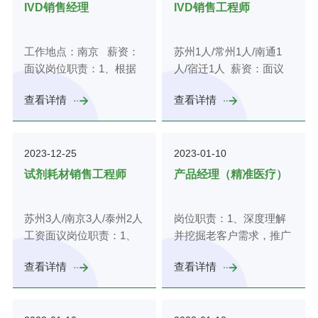
负责意向客户、目标企业
的市场份额；2、掌握行
IVD销售经理
IVD销售工程师
的跟踪、沟通、谈判、签
业动态和客户需求，建立
约及合作等；全程帮助企
并维护稳定的经销商队
工作地点：南京 薪资：
苏州1人/常州1人/南通1
业办理工商、税务相关审
伍，满足公司业务增长的
面议岗位职责：1、根据
人/宿迁1人 薪资：面议
批手续，提供服务，确保
需求；协调资源对经销商
本区域内各目标客户群的
岗位职责：1、主要负责
项目及时落地；3、负责
进行培训，通过回访，了
查看详情
查看详情
需求分析及公司年度销售
临床精准医疗产品（质
积极拓展项目来源，通过
解其潜在需求，支持经销
计划，分解并制定本区域
谱、流式、测序仪器及配
各类渠道进行项目开发，
商长期可持续发展；3、
销售人员具体的销售目
套试剂）的入院及推广，
提供招商信息，促进符合
通过客户回访，了解客户
2023-12-25
2023-01-10
标，并监督指导下属的销
主要面向的客户群体如医
产业导向的企业落户；
潜在需求，促成客户二次
售业务的完成情况；2、
院检验科、血液科、中心
4、负责与入驻企业建立
开发；4、及时催收应收
试剂耗材销售工程师
产品经理（精准医疗）
根据公司的销售费用管理
实验室等；2、了解主要
并保持良好的沟通机制，
账款，防止出现呆账、坏
规定及销售部门的费用预
体外诊断技术原理，熟悉
了解入驻企业的服务需求
账。任职资格：1、生物
苏州3人/南京3人/泰州2人
岗位职责：1、深度理解
算指标，做好区域内销售
产品入院流程及环节；
并提供解决方案；5、领
技术、医学、市场营销等
工资面议岗位职责：1、
并挖掘老客户需求，推广
费用预算和管控工作；
3、熟悉所在区域客户，
导交办的其他工作。任职
相关专科以上学历；2、
负责生物及生命科学类，
流式、质谱新项目；2、
3、完成新市场、新客户
有大设备销售经验者或硕
要求：1、大专及以上学
具有3年以上IVD产品、肿
查看详情
查看详情
实验室通用试剂耗材的推
为临床实验室制定精准医
的开发任务，维护原有客
士以上分子生物学学历者
历，市场营销、生物技
瘤基因检测、医学检验、
广、销售工作；2、负责
学整体解决方案；3、为
户；4、提交年度、月度
优先。任职资格：1、生
术、药学等相关；可接受
分子诊断产品等行业渠道
所属区域内的市场开发，
临床客户提供科研辅助需
的销售预测及年度新市
物技术、临床检验、分子
应届生。2、2年以上医疗
销售经验；3、具有较强