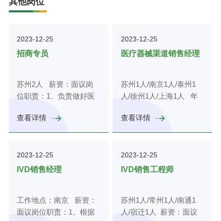
其他岗位
2023-12-25
2023-12-25
招商专员
医疗器械渠道销售经理
苏州2人 薪资：面议岗
苏州1人/南京1人/泰州1
位职责：1、负责做好医
人/徐州1人/上海1人 年
疗器械平台楼宇招商工
薪：面议岗位职责：1、
查看详情
查看详情
作，时掌握楼宇内企业信
理解公司渠道发展战略，
息、空置资源等基础数
负责指定相应的渠道发展
据，定期进行扫楼，推进
计划，负责代理商、渠道
2023-12-25
2023-12-25
未落地企业的落地；2、
的开拓和维护，争取更大
负责意向客户、目标企业
的市场份额；2、掌握行
IVD销售经理
IVD销售工程师
的跟踪、沟通、谈判、签
业动态和客户需求，建立
约及合作等；全程帮助企
并维护稳定的经销商队
工作地点：南京 薪资：
苏州1人/常州1人/南通1
业办理工商、税务相关审
伍，满足公司业务增长的
面议岗位职责：1、根据
人/宿迁1人 薪资：面议
批手续，提供服务，确保
需求；协调资源对经销商