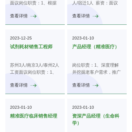
面议岗位职责：1、根据
人/宿迁1人 薪资：面议
批手续，提供服务，确保
需求；协调资源对经销商
本区域内各目标客户群的
岗位职责：1、主要负责
项目及时落地；3、负责
进行培训，通过回访，了
查看详情
查看详情
需求分析及公司年度销售
临床精准医疗产品（质
积极拓展项目来源，通过
解其潜在需求，支持经销
计划，分解并制定本区域
谱、流式、测序仪器及配
各类渠道进行项目开发，
商长期可持续发展；3、
销售人员具体的销售目
套试剂）的入院及推广，
提供招商信息，促进符合
通过客户回访，了解客户
2023-12-25
2023-01-10
标，并监督指导下属的销
主要面向的客户群体如医
产业导向的企业落户；
潜在需求，促成客户二次
售业务的完成情况；2、
院检验科、血液科、中心
4、负责与入驻企业建立
开发；4、及时催收应收
试剂耗材销售工程师
产品经理（精准医疗）
根据公司的销售费用管理
实验室等；2、了解主要
并保持良好的沟通机制，
账款，防止出现呆账、坏
规定及销售部门的费用预
体外诊断技术原理，熟悉
了解入驻企业的服务需求
账。任职资格：1、生物
苏州3人/南京3人/泰州2人
岗位职责：1、深度理解
算指标，做好区域内销售
产品入院流程及环节；
并提供解决方案；5、领
技术、医学、市场营销等
工资面议岗位职责：1、
并挖掘老客户需求，推广
费用预算和管控工作；
3、熟悉所在区域客户，
导交办的其他工作。任职
相关专科以上学历；2、
负责生物及生命科学类，
流式、质谱新项目；2、
3、完成新市场、新客户
有大设备销售经验者或硕
要求：1、大专及以上学
具有3年以上IVD产品、肿
查看详情
查看详情
实验室通用试剂耗材的推
为临床实验室制定精准医
的开发任务，维护原有客
士以上分子生物学学历者
历，市场营销、生物技
瘤基因检测、医学检验、
广、销售工作；2、负责
学整体解决方案；3、为
户；4、提交年度、月度
优先。任职资格：1、生
术、药学等相关；可接受
分子诊断产品等行业渠道
所属区域内的市场开发，
临床客户提供科研辅助需
的销售预测及年度新市
物技术、临床检验、分子
应届生。2、2年以上医疗
销售经验；3、具有较强
2023-01-10
2023-01-10
搜集客户资源，挖掘客户
求，课题咨询、临床实验
场、新客户开发计划；
生物学、免疫学等本科及
行业市场类职位或产业园
商务沟通能力，善于灵活
需求，完成销售任务；
资源、科研测试对接等；
5、有计划的定期拜访本
以上学历；2、1年以上相
精准医疗临床销售经理
资深产品经理（生命科
招商工作经验；3、熟悉
变通，能承受较强的工作
3、维护老客户，了解客
4、负责回答客户在检测
区域的重要客户，监督、
关产品销售经验；3、具
学）
相关政策，能独立制定企
压力；4、具有敏锐的市
户当前情况，定期汇总及
方法的选择、检测结果的
检查销售人员对客户的定
有较强的责任心、具备良
业招商的策略方案、执行
场意识、应变能力和市场