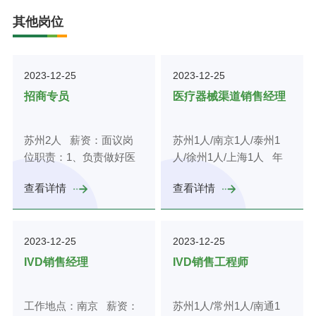
其他岗位
2023-12-25
2023-12-25
招商专员
医疗器械渠道销售经理
苏州2人 薪资：面议岗
苏州1人/南京1人/泰州1
位职责：1、负责做好医
人/徐州1人/上海1人 年
疗器械平台楼宇招商工
薪：面议岗位职责：1、
查看详情
查看详情
作，时掌握楼宇内企业信
理解公司渠道发展战略，
息、空置资源等基础数
负责指定相应的渠道发展
据，定期进行扫楼，推进
计划，负责代理商、渠道
2023-12-25
2023-12-25
未落地企业的落地；2、
的开拓和维护，争取更大
负责意向客户、目标企业
的市场份额；2、掌握行
IVD销售经理
IVD销售工程师
的跟踪、沟通、谈判、签
业动态和客户需求，建立
约及合作等；全程帮助企
并维护稳定的经销商队
工作地点：南京 薪资：
苏州1人/常州1人/南通1
业办理工商、税务相关审
伍，满足公司业务增长的