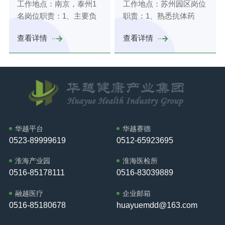
工作地点：南京，泰州1
工作地点：苏州园区岗位
时反馈；4、收集和理解
疑问等方面问题；任职资
期访问情况，随时了解客
好的学习能力和自我提升
方案等；4、具有良好的
开拓能力，良好的职业操
名岗位职责：1、主要负
职责：1、熟悉抗体药
市场状态信息和竞争者的
格：1、分子生物学、细
户要求；6、负责区域内
的愿景；4、具有良好的
应变能力、人际沟通能
守和职业素养。
责临床精准医疗产品（质
物、基因细胞药物、疫苗
信息；5、协助公司开展
胞学、免疫学、遗传学硕
团队建设，适时进行业务
沟通能力和团队合作精
力、及渠道拓展能力；
查看详情
查看详情
谱、流式、测序仪器及配
等药物研发、生产工艺，
新产品的宣传推广活动，
士及以上学历；2、熟悉
指导，帮助团队成员提高
神。
5、理解创业企业、医疗
套试剂）的入院及推广，
为客户提供全流程的产品
积极参与行业培训。任职
流式、质谱、测序大型仪
工作业绩；7、掌握市场
器械经营企业的需求且有
主要面向的客户群体如医
介绍和技术指导；2、熟
资格：1、本科及以上学
器原理和操作；3、熟悉
动态、适时的调整适合市
企业客户资源者优先。
院检验科、血液科、中心
悉大型设备如流式细胞
历，生物、细胞、制药、
流式、质谱、测序临床项
场的营销方案，处理市场
实验室等；2、了解主要
仪、高内涵、毛细管电
化学等相关优先；2、2年
目；4、良好的表达能
的突发事件。任职要求：
体外诊断技术原理，熟悉
泳、质谱仪、测序仪等，
以上生物行业或医疗行业
力，富于协作精神及团队
1、生物工程、医学检
产品入院流程及环节；
为客户提供技术支持和实
销售经验者优先；3、自
合作意识。
验、护理学等相关，本科
3、熟悉所在区域客户，
验指导；3、组织用户
信乐观、人际关系良好，
华越平台
华越赛德
及以上学历；5年以上工
有大设备销售经验者或硕
会、产品推广交流会，制
善于沟通、有团队合作精
0523-89999619
0512-65923695
作经验，丰富的医疗行业
士以上分子生物学学历者
定生物制药仪器和试剂耗
神；4、热爱销售工作，
销售经验，IVD行业优
优先。任职资格：1、生
材整体解决方案。任职资
淮海产业园
淮海医检所
具备做销售的素质，即热
先；经验丰富者可放宽学
物技术、临床检验、分子
格：1、生物技术、生物
0516-85178111
0516-83039889
爱挑战、富有激情、勤
历要求；3、熟悉医院工
生物学、免疫学等本科及
工程、分子生物学、免疫
奋、吃苦耐劳。5、欢迎
作流程，拥有良好的医院
融越医疗
企业邮箱
以上学历；2、3年以上相
学等硕士及以上学历；
应届毕业生的加入。
资源和销售渠道，热爱销
0516-85180678
huayuemdd@163.com
关仪器销售经验；3、具
2、有3年以上生物医药研
售服务工作；4、有良好
有较强的责任心、具备良
发经验，熟悉生物制药研