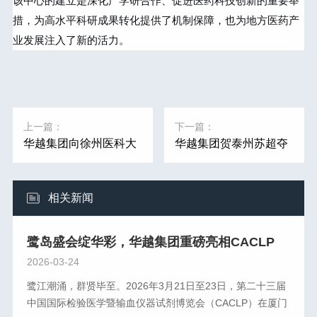
该中心的建立是深化产学研合作、促进医药科技创新的重要举
措，为高水平科研成果转化提供了机制保障，也为地方医药产
业发展注入了新的活力。
上一篇：
下一篇：
华越集团向徐州医科大
华越集团贺泰州苏超夺
投放200万元仪器设
冠：以“三个不相信”精
备，共筑药学创新平台
神，强健产业供应链
相关新闻
鹭岛盛会绽华彩，华越集团重磅亮相CACLP
2026-03-24
鹭江潮涌，群贤毕至。2026年3月21日至23日，第二十三届
中国国际检验医学暨输血仪器试剂博览会（CACLP）在厦门