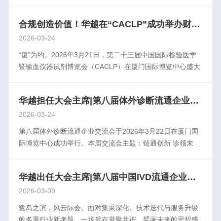
国际博览中心圆满举行。作为全球体外诊断领域极 具影响力
的年度盛会，CACLP始终是行业发展的风向标与创新成果的
合规创造价值！华越在“CACLP”成功举办财税合规卫星会议
展示台。本届盛会云集海内外顶 尖专家学者、产业领 袖、科
研精英及行业同仁，数万宾朋齐聚鹭岛，聚焦前沿技术突
2026-03-24
破，把脉产业变革趋势，共同擘画体外诊断高质量发展的宏
“厦”为约。2026年3月21日，第二十三届中国国际检验医学
伟蓝图。华越健康产业集团携医疗器械智慧供应链整体解决
暨输血仪器试剂博览会（CACLP）在厦门国际博览中心盛大
方案盛装亮相，以创新驱动为内核，以品质服务为根基，全
开幕。位于2号展厅2212号展位的华越健康产业集团吸引了
面呈现了企业在体外诊断领域的前瞻布局与深耕成果。展台
众多专家、同行前来参观、指导和交流。随着金税四期全 面
现场人气高涨，华越团队与千余位专家、合作伙伴展开了深
华越担任大会主席|第八届体外诊断流通企业交流会成功举办
上线，数据互联、智能监控、穿透式监管不断深化，医疗器
度交流，围绕智慧供应链赋能诊断效能、技术创新助力医疗
械企业正面临税收管理环境的深刻变化。行稳致远之道，在
2026-03-24
升级等核心议题，碰撞思想火花，凝聚行业共识，充分彰显
于认知升级、体系重构、合规先行。为更好赋能行业企业发
第八届体外诊断流通企业交流会于2026年3月22日在厦门国
了华越作为行业践行者的责任担当与专 业厚度。盛会虽已落
展，共同提升合规意识，构建健康的产业生态，3月22日下
际博览中心成功举行。本届交流会主题：链通创新 诊领未
幕，征程永不止步。华越健康产业始终秉持初心，以更高标
午，华越健康产业集团在2号展馆成功举办“新时期·新形势
来。本届交流会由CAIVD副会长、原上海长征医院实验诊断
准锻造品牌实力，以更优服务回应时代期待。站在CACLP这
——医疗企业税务合规管理及案例解析”专题卫星会议。会议
科和全军免疫诊断研究所主任仲人前教授，CAIVD副会长、
一行业高点上，华越将继续与各界同仁携手并进，以智慧方
特邀资深税务专家授课，围绕以数治税背景下的财税管理新
华越出任大会主席|第八届中国IVD流通企业论坛向全国发出邀请
海王（天津）医疗技术有限公司医疗器械总经理尹亮担任交
案书写体外诊断事业的新篇章，为健康中国建设贡献坚实力
要求，深入解读政策要点，剖析典型案例，帮助企业更好理
流会名誉主席；华越健康产业集团董事长邱又彬，瑞宸控股
2026-03-09
量。
解合规经营的重要意义。来自上海、南京、苏州、徐州、泰
（福建）公司、福州力源医疗器械公司、福建恩典生物公司
鹭岛之滨，风云际会。面对集采深化、技术迭代与服务升级
州等地的百余位企业家参加此次培训，现场学习氛围浓厚，
总裁李修点担任交流会主席；海南瑞达康源投资有限公司总
的多重行业新考题，一场旨在凝聚共识、擘画未来的思想盛
交流深入务实。深税务专家朱老师受邀出席，与参会企业共