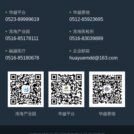
这一举措体现了华越集团“以科技赋能教育、以创新驱动发
组织和广大政协委员全 面贯彻落实习近平总书记关于加强和
展”的企业理念，展现了行业领军企业推动产学研协同发展的
改进人民政协工作的重要思想，坚持团结和民主两大主题，
华越平台
华越赛德
责任与担当。华越集团董事长邱又彬表示：“此次投放，标志
0523-89999619
0512-65923695
切实履行政治协商、民主监督、参政议政三大职能，在改革
着华越集团与徐州医科大学的战略合作进入新阶段。我们将
发展稳定各个领域做了富有成效的工作，为全区经济社会发
以此为契机，持续深化协同创新，共同构建产学研融合发展
淮海产业园
淮海医检所
展和民主政治建设作出了重要贡献。龚维芳强调，今年是“十
的良性生态，为推动医药健康事业进步贡献企业力量。”本次
0516-85178111
0516-83039889
五五”开局之年，做好各项工作意义重大。新的一年，全区上
活动进一步深化了华越集团与高校的战略伙伴关系，体现了
下将坚持以习近平新时代中国特色社会主义思想为指导，深
融越医疗
企业邮箱
企业以务实行动支持教育科研、以开放姿态共建创新平台的
入贯彻党的二十大和二十届历次全会精神，完整准确全 面贯
0516-85180678
huayuemdd@163.com
格局，为新时代校企合作树立了典范。江苏省药理学会临床
彻新发展理念，坚持稳中求进工作总基调，持续扩大内需、
前药理专委会主任委员、徐州医科大学药学院院长周雪妍教
优化供给，做优增量、盘活存量，因地制宜发展新质生产
授主持“智药未来”新药创制与临床转化学术研讨会暨2025年
力，推动经济实现质的有效提升和量的合理增长，保持社会
度江苏省药理学会临床前药理专委会学术年会。徐州医科大
和谐稳定。龚维芳希望全区政协组织和广大政协委员深刻领
学党委常委、副校长郭栋教授代表徐州医科大学进行开幕式
悟习近平总书记在全国政协新年茶话会上的重要讲话精神，
致辞，江苏省药理协会秘书长，南京工业大学食品与轻工业
紧扣区委工作思路和要求，充分发挥好专门协商机构作用，
学院党委书记张琪教授代表江苏省药理学会致辞，华越健康
勠力同心、昂扬奋进，在铜山高质量发展生动实践中彰显“政
产业集团创始人、董事长邱又彬受邀出席，为本次高水平学
协担当”，为推进中国式现代化铜山新实践贡献“政协力量”，
淮海产业园
华越平台
华越赛德
术盛会奠定了基调。本次研讨会设置了丰富的前沿学术议
奋力推动“十五五”开好局、起好步。龚维芳强调，区委将一
程。在随后的主旨报告环节，多位国内顶 尖学者围绕AI精准
如既往地高度重视、全力支持政协工作，定期听取政协党组
用药模型、环状RNA药物研发、肿瘤类器官技术等创新领域
工作情况汇报，关心政协干部的培养、锻炼、交流和使用，