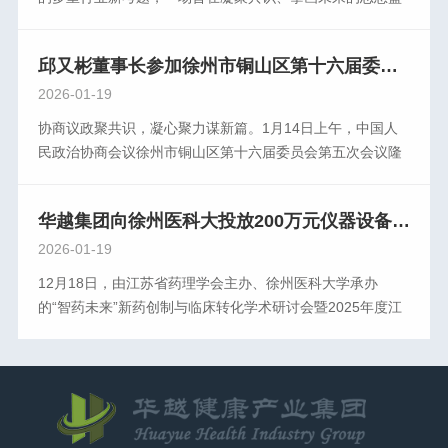
经理张志敏，陕西省医疗检验产品协会会长、重庆医药集团
宴即将启幕。由全国卫生产业企业管理管理协会医学检验产
同探讨以数治税监管下医疗企业财税合规管理的新思路。朱
陕西医疗科技有限公司总经理刘正春，银川申立科贸有限公
业分会（CAIVD)主办的“第八届中国IVD流通企业论坛”将于
老师立足合规引 领与体系重构，从当前财税形势、财税政
司总经理徐震，云南赛力斯生物科技有限公司总经理阮启辉
邱又彬董事长参加徐州市铜山区第十六届委员会第五次会议
2026年3月22日在厦门国际博览中心隆重举行。本次论坛邀
策、典型案例等维度出发，深入剖析企业经营中的难点与痛
担任交流执行主席。华越健康产业集团创始人、董事长，交
请了国内知名专家、企业高管、第三方服务机构的领 航者们
2026-01-19
点。她详细讲解了风险管理的全过程，包括风险分析、风险
流会主席邱又彬向远道而来的各位嘉宾、行业同仁表示热烈
对经济政策和宏观形势的解读，帮助企业增强发展信心，把
评价、风险控制等关键环节，并结合实际案例，帮助参训人
协商议政聚共识，凝心聚力谋新篇。1月14日上午，中国人
的欢迎，向长期以来关心和支持IVD流通产业发展的各界朋
握市场机遇，共商流通大计，共建价值平台。论坛主题链通
员深化对财税管理系统的理解，获得了与会企业的一致好
民政治协商会议徐州市铜山区第十六届委员会第五次会议隆
友致以衷心的感谢。本次论坛还邀请其他多位行业大咖围绕
创新 诊领未来论坛时间与地点:时间:2026年3月22日全天地
评。华越健康产业集团财务总监陈晓明为企业财税合规发展
重开幕。来自全区各条战线的政协委员齐聚一堂，认真履行
IVD流通企业政策、服务、管理、技术、发展等方面，多视
点:厦门国际博览中心5号馆会议期间“第十三届中国体外诊断
提出建议。陈总指出，在金税四期全 面推行的背景下，“以
职能，积极建言献策，广泛凝聚共识，共商发展大计，为奋
角、多 维度、多层次进行精彩的主题报告。第八届体外诊断
产业新技术发展大会”、“第八届中国IVD流通企业论坛”、“第
数治税”正加速推进，财税工作已不再仅是“记账报税”，而是
华越集团向徐州医科大投放200万元仪器设备，共筑药学创新平台
力推进中国式现代化铜山新实践贡献智慧力量。龚维芳、陈
流通企业交流会在热烈的掌声中圆满结束。
六届中国体外诊断关键原材料及零部件论坛”同步举行。由全
企业规范运营的重要基础。财务人员需要具备“业务+税务+数
楚、房浩、杨传金、仇建伍、吴园园、海英、李道丰、周建
2026-01-19
国卫生产业企业管理协会实验医学分会（CPCEM）主办
据”的复合视角，才能更好适应新形势下的管理要求，用合规
伟在主席台前排就座。区政协副主席海英主持会议。徐州市
12月18日，由江苏省药理学会主办、徐州医科大学承办
的“创之声"第十一届中国实验医学大会暨病理、分子、质
为企业创造价值。在以数治税的时代，唯有主动学习、规范
铜山区政协常委、华越健康产业集团、徐州淮海生物医药产
的“智药未来”新药创制与临床转化学术研讨会暨2025年度江
谱、检验、输血、实验室管理、质量管理等专题学术论坛，
经营，方可行稳致远。接下来，华越健康产业集团将继续聚
业园管理有限公司董事长邱又彬参加会议。上午9点30分，
苏省药理学会临床前药理专委会学术年会在徐州医科大学成
由全国卫生产业企业管理协会AI与数字孪生医学分会
焦企业成长中的难点痛点，开展系列专题培训，赋能企业高
大会在雄壮的国歌声中隆重开幕。龚维芳代表中共徐州市铜
功召开。本次会议的一项重要议程，是华越集团向徐州医科
（CAIDM）主办的第一届中国AI与数字孪生医学大会暨第二
质量发展。期待与各界同仁相聚，共筑合规防线，共谋稳健
山区委，对大会开幕表示热烈祝贺，向出席会议的政协委员
大学药学院投放200万元仪器设备的战略合作仪式。华越集
届AI与数字孪生技术学术沙龙以及百余场企业机构自办论
增长！
和与会同志致以诚挚问候。龚维芳指出，刚刚过去的2025
团以实际行动支持高校科研创新与学科发展，通过资源投入
坛、会议等将同期举行。
年，是全 面贯彻党的二十大和二十届历次全会精神，推进中
与平台共建，助力学校建设高水平的药学教学与研究基地。
国式现代化铜山新实践的关键之年。一年来，全区各级政协