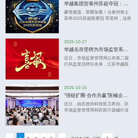
能教育、以创新驱动发展”的企业理
与数字孪生医学大会暨第二届AI与
+数据”的复合视角，才能更好适应
面启动，成为推动医药监测领域创
面贯彻党的二十大和二十届历次全
华越集团贺泰州苏超夺冠：以“三个不相信”精神，强健产业供应链
念，展现了行业领军企业推动产学
数字孪生技术学术沙龙以及百余场
新形势下的管理要求，用合规为企
新与成果转化的重要载体。中心将
会精神，推进中国式现代化铜山新
豪情激荡，荣耀加冕！当泰州将士
研协同发展的责任与担当。华越集
企业机构自办论坛、会议等将同期
业创造价值。在以数治税的时代，
围绕三大功能定位开展建设：一是
实践的关键之年。一年来，全区各
高举2025苏超联赛冠 军奖杯，这座
团董事长邱又彬表示：“此次投放，
举行。
唯有主动学习、规范经营，方可行
构建药物监测与疾病预警关键技术
级政协组织和广大政协委员全 面贯
城市的血脉中，“三个不相信”的精神
标志着华越集团与徐州医科大学的
稳致远。接下来，华越健康产业集
研发平台；二是建立覆盖专 利创
彻落实习近平总书记关于加强和改
旗帜再次高高飘扬——不相信有完
战略合作进入新阶段。我们将以此
团将继续聚焦企业成长中的难点痛
造、保护与运用的全流程管理体
进人民政协工作的重要思想，坚持
不成的任务，不相信有克服不了的
为契机，持续深化协同创新，共同
点，开展系列专题培训，赋能企业
系；三是搭建连接科研与产业转化
团结和民主两大主题，切实履行政
2025-10-27
困难，不相信有战胜不了的敌
构建产学研融合发展的良性生态，
高质量发展。期待与各界同仁相
的协同服务平台。根据建设规划，
治协商、民主监督、参政议政三大
人！ 华越健康产业集团，作为深耕
为推动医药健康事业进步贡献企业
华越岳存受聘为市场监管系统“行风监督员”，社会监管共治再上新台阶
聚，共筑合规防线，共谋稳健增
中心将重 点开展药物疗效监测技
职能，在改革发展稳定各个领域做
医疗器械供应链服务的专 业服务平
力量。”本次活动进一步深化了华越
长！
近日，市场监督管理局公布第二届
术、疾病风险预警模型、个体化用
了富有成效的工作，为全区经济社
台，与全城同频共振，谨致以热烈
集团与高校的战略伙伴关系，体现
行风监督员聘任名单，江苏华越医
药评价系统等方向的创新研究和高
会发展和民主政治建设作出了重要
的祝贺与崇高的敬意！这份冠 军荣
了企业以务实行动支持教育科研、
疗器械投资有限公司总经理岳存等
价值专 利培育。华越集团将充分发
贡献。龚维芳强调，今年是“十五
耀，是泰州精神在体育赛场的璀璨
以开放姿态共建创新平台的格局，
18位各界代表获此殊荣。此次聘任
挥在医药健康领域的技术积累和产
五”开局之年，做好各项工作意义重
结晶，也是激励所有企业砥砺前行
为新时代校企合作树立了典范。江
体现了市场监管部门广纳民 意、接
业经验，为中心提供临床需求引
大。新的一年，全区上下将坚持以
的磅礴力量。华越人在此感同身
苏省药理学会临床前药理专委会主
2025-10-15
受监督的决心，也为优化营商环境
导、研发支持及成果转化资源，与
习近平新时代中国特色社会主义思
受，因为我们正是在同一种精神的
任委员、徐州医科大学药学院院长
注入了新的社会力量。深耕医疗器
学校共建“需求导向-技术研发-专 利
“强链扩圈·合作共赢”医械企业供需对接协商议事活动成功举办
想为指导，深入贯彻党的二十大和
指引下，于健康产业的广阔天地
周雪妍教授主持“智药未来”新药创制
械领域，担当政企沟通桥梁江苏华
布局-产业应用”的创新体系。华越集
二十届历次全会精神，完整准确全
近日，由区政协科技医卫界别、区
中，奋力书写着自己的答卷。一、
与临床转化学术研讨会暨2025年度
越医疗器械投资有限公司是专 业从
团董事长邱又彬表示：“此次授牌是
面贯彻新发展理念，坚持稳中求进
市场监督管理局和区医疗器械行业
不相信有完不成的任务 —— 华越以
江苏省药理学会临床前药理专委会
事医疗器械供应链服务的企业，在
对我们校企协同创新模式的认可。
工作总基调，持续扩大内需、优化
协会联合举办的“强链扩圈·合作共
高 效供应链，助力企业使命必达赛
学术年会。徐州医科大学党委常
医疗器械公司的开办到运营中流
华越将持续投入资源，推动中心建
供给，做优增量、盘活存量，因地
赢”医疗器械企业供需对接协商议事
场上，精准的传导与配合是制胜关
委、副校长郭栋教授代表徐州医科
通、仓储及配送等环节拥有丰富的
设成为具有行业影响力的专 利培育
制宜发展新质生产力，推动经济实
活动成功举办。华越健康产业集团
键。在医疗器械领域，一条高 效、
大学进行开幕式致辞，江苏省药理
行业经验和专 业积累。公司通过完
平台，为提升医药监测领域的技术
现质的有效提升和量的合理增长，
作为本次活动的战略参与单位，充
精准、可靠的供应链，同样是企业
协会秘书长，南京工业大学食品与
善的供应链管理体系，为医疗机构