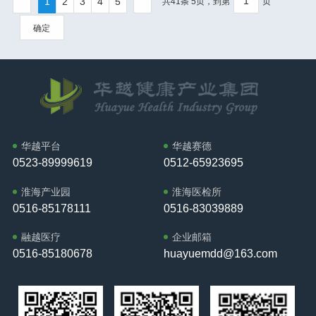
水平贡献力量。”该中心的建立是深
1
2
3
4
5
保持社会和谐稳定。龚维芳希望全
共41条 5页，到第
页
分发挥其行业影响力与平台优势，
发展的生命线。华越不相信有搭建
轻工业学院党委书记张琪教授代表
和医疗器械企业提供专 业、高 效的
化产学研合作、促进医药科技创新
区政协组织和广大政协委员深刻领
深度参与了从前期策划到现场执行
不起来的供应网络，不相信有满足
江苏省药理学会致辞，华越健康产
服务，在业内建立了良好的声誉。
的重要举措，为高水平科研成果转
确定
悟习近平总书记在全国政协新年茶
的全过程。在筹备阶段，集团依托
不了的市场需求。我们整合优 质资
业集团创始人、董事长邱又彬受邀
聚焦行业特性，提升监督实效基于
化提供了机制保障，也为地方医药
话会上的重要讲话精神，紧扣区委
丰富的产业资源库，积极协助对接
源，构建起从源头到终端的全链路
出席，为本次高水平学术盛会奠定
医疗器械行业的专 业特性，岳存将
产业发展注入了新的活力。
工作思路和要求，充分发挥好专门
涵盖原材料供应、研发创新、生产
服务体系，化繁为简，使命必达，
了基调。本次研讨会设置了丰富的
重 点关注医疗器械在流通监管、质
协商机构作用，勠力同心、昂扬奋
制造及终端服务等全链条的优 质企
确保合作伙伴所需的产品与服务能
前沿学术议程。在随后的主旨报告
量管控和市场规范等方面的实际问
进，在铜山高质量发展生动实践中
业，为活动的高质量举办奠定了坚
快速、准确地抵达目标市场，助力
环节，多位国内顶 尖学者围绕AI精
题，推动建立更加科学、高 效的监
彰显“政协担当”，为推进中国式现代
实基础。活动期间，集团高层亲自
企业攻克市场开拓中紧迫的供应难
准用药模型、环状RNA药物研发、
管机制。她将充分发挥身处行业一
化铜山新实践贡献“政协力量”，奋力
牵头主持核心议程，组织精准对接
题。二、 不相信有克服不了的困难
肿瘤类器官技术等创新领域展开深
线的优势，及时反馈医疗器械供应
推动“十五五”开好局、起好步。龚维
洽谈会。本次活动通过多方协作，
—— 华越以韧性供应链，护航企业
度探讨；专题研讨环节聚焦疾病新
链服务中遇到的难点问题，促进市
芳强调，区委将一如既往地高度重
华越平台
华越赛德
成功搭建了一个开放、平等、高 效
行稳致远夺冠之路从非坦途，充满
靶点发现、个体化治疗前沿技术等
场监管与行业发展的良性互动。强
视、全力支持政协工作，定期听取
的交流合作平台，有力推动了医疗
0523-89999619
0512-65923695
变数与挑战。企业经营亦然，常面
方向，形成了多层次、多 维度的学
化责任意识，促进行业共治此次岳
政协党组工作情况汇报，关心政协
器械产业链各环节的深度融合，实
临法规、资金、运营等多重压力。
术对话体系。
存受聘行风监督员，展现了华越作
干部的培养、锻炼、交流和使用，
现了资源共享与优势互补，为构
华越不相信有无法逾越的障碍。我
淮海产业园
淮海医检所
为医疗器械供应链服务企业的社会
全力保障人民政协政治有地位、建
建“强链扩圈、合作共赢”的产业新生
们以数字化的智慧供应链平台为基
0516-85178111
0516-83039889
担当，也体现了政府部门与市场主
言有机会、出力有舞台、工作有作
态注入了强劲动力。活动由华越健
石，以深厚的行业经验为支撑，为
体携手共促行业规范发展的积极态
为。各部门各单位要全力支持政协
康产业集团联合创始人、副总经
企业提供稳定、合规、灵活的供应
融越医疗
企业邮箱
势。以此为契机，华越将进一步强
工作，自觉接受民主监督，认真办
理、运营总监，区医疗器械行业协
链解决方案。无论是应对复杂的注
0516-85180678
huayuemdd@163.com
化企业主体责任，完善内部治理体
理政协提案，虚心吸纳意见建议，
会秘书长岳存主持，区市场监督管
册检验流程，还是优化库存与资金
系，在医疗器械供应链服务的各个
共同营造有利于政协事业发展的良
理局党组成员、副局长季鹏致辞。
周转，华越致力于成为企业可靠的
环节严格执行行业规范。同时，公
好氛围，奋力开创新时代全区政协
区政协副主席陈新兵、徐桂明、医
伙伴，以供应链的韧性，护航企业
司将积极配合市场监管部门的工
工作新局面，为更高标准打造“江苏
疗器械行业协会会长辛聪出席活
在风雨中行稳致远。三、 不相信有
作，主动分享行业经验，推动建立
强区”、建设“四高地一福地”作出更