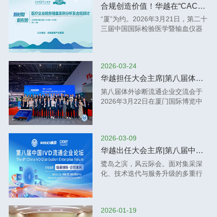
是行业发展的风向标与创新成果的
合规创造价值！华越在“CACLP”成功举办财税合规卫星会议
展示台。本届盛会云集海内外顶 尖
“厦”为约。2026年3月21日，第二十
专家学者、产业领 袖、科研精英及
三届中国国际检验医学暨输血仪器
行业同仁，数万宾朋齐聚鹭岛，聚
试剂博览会（CACLP）在厦门国际
焦前沿技术突破，把脉产业变革趋
博览中心盛大开幕。位于2号展厅
势，共同擘画体外诊断高质量发展
2212号展位的华越健康产业集团吸
的宏伟蓝图。华越健康产业集团携
2026-03-24
引了众多专家、同行前来参观、指
医疗器械智慧供应链整体解决方案
导和交流。随着金税四期全 面上
华越担任大会主席|第八届体外诊断流通企业交流会成功举办
盛装亮相，以创新驱动为内核，以
线，数据互联、智能监控、穿透式
第八届体外诊断流通企业交流会于
品质服务为根基，全 面呈现了企业
监管不断深化，医疗器械企业正面
2026年3月22日在厦门国际博览中
在体外诊断领域的前瞻布局与深耕
临税收管理环境的深刻变化。行稳
心成功举行。本届交流会主题：链
成果。展台现场人气高涨，华越团
致远之道，在于认知升级、体系重
通创新 诊领未来。本届交流会由
队与千余位专家、合作伙伴展开了
构、合规先行。为更好赋能行业企
CAIVD副会长、原上海长征医院实
深度交流，围绕智慧供应链赋能诊
业发展，共同提升合规意识，构建
2026-03-09
验诊断科和全军免疫诊断研究所主
断效能、技术创新助力医疗升级等
健康的产业生态，3月22日下午，华
任仲人前教授，CAIVD副会长、海
核心议题，碰撞思想火花，凝聚行
华越出任大会主席|第八届中国IVD流通企业论坛向全国发出邀请
越健康产业集团在2号展馆成功举
王（天津）医疗技术有限公司医疗
业共识，充分彰显了华越作为行业
鹭岛之滨，风云际会。面对集采深
办“新时期·新形势——医疗企业税务
器械总经理尹亮担任交流会名誉主
践行者的责任担当与专 业厚度。盛
化、技术迭代与服务升级的多重行
合规管理及案例解析”专题卫星会
席；华越健康产业集团董事长邱又
会虽已落幕，征程永不止步。华越
业新考题，一场旨在凝聚共识、擘
议。会议特邀资深税务专家授课，
彬，瑞宸控股（福建）公司、福州
健康产业始终秉持初心，以更高标
画未来的思想盛宴即将启幕。由全
围绕以数治税背景下的财税管理新
力源医疗器械公司、福建恩典生物
准锻造品牌实力，以更优服务回应
国卫生产业企业管理管理协会医学
要求，深入解读政策要点，剖析典
公司总裁李修点担任交流会主席；
时代期待。站在CACLP这一行业高
2026-01-19
检验产业分会（CAIVD)主办的“第八
型案例，帮助企业更好理解合规经