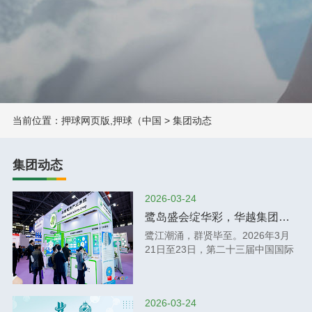
当前位置：
押球网页版,押球（中国
>
集团动态
集团动态
2026-03-24
鹭岛盛会绽华彩，华越集团重磅亮相CACLP
鹭江潮涌，群贤毕至。2026年3月
21日至23日，第二十三届中国国际
检验医学暨输血仪器试剂博览会
（CACLP）在厦门国际博览中心圆
满举行。作为全球体外诊断领域极
2026-03-24
具影响力的年度盛会，CACLP始终