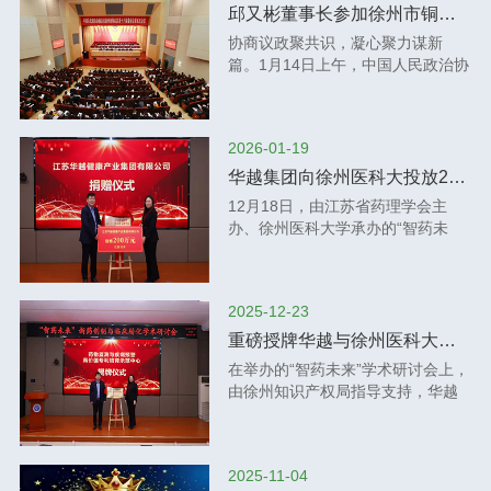
海南瑞达康源投资有限公司总经理
点上，华越将继续与各界同仁携手
届中国IVD流通企业论坛”将于2026
营的重要意义。来自上海、南京、
邱又彬董事长参加徐州市铜山区第十六届委员会第五次会议
张志敏，陕西省医疗检验产品协会
并进，以智慧方案书写体外诊断事
年3月22日在厦门国际博览中心隆重
苏州、徐州、泰州等地的百余位企
协商议政聚共识，凝心聚力谋新
会长、重庆医药集团陕西医疗科技
业的新篇章，为健康中国建设贡献
举行。本次论坛邀请了国内知名专
业家参加此次培训，现场学习氛围
篇。1月14日上午，中国人民政治协
有限公司总经理刘正春，银川申立
坚实力量。
家、企业高管、第三方服务机构的
浓厚，交流深入务实。深税务专家
商会议徐州市铜山区第十六届委员
科贸有限公司总经理徐震，云南赛
领 航者们对经济政策和宏观形势的
朱老师受邀出席，与参会企业共同
会第五次会议隆重开幕。来自全区
力斯生物科技有限公司总经理阮启
解读，帮助企业增强发展信心，把
探讨以数治税监管下医疗企业财税
各条战线的政协委员齐聚一堂，认
辉担任交流执行主席。华越健康产
握市场机遇，共商流通大计，共建
合规管理的新思路。朱老师立足合
2026-01-19
真履行职能，积极建言献策，广泛
业集团创始人、董事长，交流会主
价值平台。论坛主题链通创新 诊领
规引 领与体系重构，从当前财税形
凝聚共识，共商发展大计，为奋力
席邱又彬向远道而来的各位嘉宾、
华越集团向徐州医科大投放200万元仪器设备，共筑药学创新平台
未来论坛时间与地点:时间:2026年3
势、财税政策、典型案例等维度出
推进中国式现代化铜山新实践贡献
行业同仁表示热烈的欢迎，向长期
12月18日，由江苏省药理学会主
月22日全天地点:厦门国际博览中心
发，深入剖析企业经营中的难点与
智慧力量。龚维芳、陈楚、房浩、
以来关心和支持IVD流通产业发展的
办、徐州医科大学承办的“智药未
5号馆会议期间“第十三届中国体外
痛点。她详细讲解了风险管理的全
杨传金、仇建伍、吴园园、海英、
各界朋友致以衷心的感谢。本次论
来”新药创制与临床转化学术研讨会
诊断产业新技术发展大会”、“第八届
过程，包括风险分析、风险评价、
李道丰、周建伟在主席台前排就
坛还邀请其他多位行业大咖围绕IVD
暨2025年度江苏省药理学会临床前
中国IVD流通企业论坛”、“第六届中
风险控制等关键环节，并结合实际
座。区政协副主席海英主持会议。
流通企业政策、服务、管理、技
药理专委会学术年会在徐州医科大
国体外诊断关键原材料及零部件论
案例，帮助参训人员深化对财税管
徐州市铜山区政协常委、华越健康
术、发展等方面，多视角、多 维
2025-12-23
学成功召开。本次会议的一项重要
坛”同步举行。由全国卫生产业企业
理系统的理解，获得了与会企业的
产业集团、徐州淮海生物医药产业
度、多层次进行精彩的主题报告。
议程，是华越集团向徐州医科大学
管理协会实验医学分会（CPCEM）
重磅授牌华越与徐州医科大：徐州知识产权局助力医药监测专 利高地建设
一致好评。华越健康产业集团财务
园管理有限公司董事长邱又彬参加
第八届体外诊断流通企业交流会在
药学院投放200万元仪器设备的战略
主办的“创之声"第十一届中国实验医
总监陈晓明为企业财税合规发展提
在举办的“智药未来”学术研讨会上，
会议。上午9点30分，大会在雄壮的
热烈的掌声中圆满结束。
合作仪式。华越集团以实际行动支
学大会暨病理、分子、质谱、检
出建议。陈总指出，在金税四期全
由徐州知识产权局指导支持，华越
国歌声中隆重开幕。龚维芳代表中
持高校科研创新与学科发展，通过
验、输血、实验室管理、质量管理
面推行的背景下，“以数治税”正加速
集团与徐州医科大学 联合筹建的“药
共徐州市铜山区委，对大会开幕表
资源投入与平台共建，助力学校建
等专题学术论坛，由全国卫生产业
推进，财税工作已不再仅是“记账报
物监测与疾病预警高价值专 利培育
示热烈祝贺，向出席会议的政协委
设高水平的药学教学与研究基地。
企业管理协会AI与数字孪生医学分
税”，而是企业规范运营的重要基
示范中心”正式获得授牌。这标志着
员和与会同志致以诚挚问候。龚维
这一举措体现了华越集团“以科技赋
会（CAIDM）主办的第一届中国AI
础。财务人员需要具备“业务+税务
2025-11-04
该中心在政策引导与资源支持下全
芳指出，刚刚过去的2025年，是全