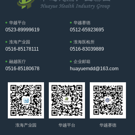
的良性生态，为推动医药健康事业进步贡献企业力量。”本次
台；二是建立覆盖专 利创造、保护与运用的全流程管理体
五五”开局之年，做好各项工作意义重大。新的一年，全区上
活动进一步深化了华越集团与高校的战略伙伴关系，体现了
系；三是搭建连接科研与产业转化的协同服务平台。根据建
下将坚持以习近平新时代中国特色社会主义思想为指导，深
企业以务实行动支持教育科研、以开放姿态共建创新平台的
设规划，中心将重 点开展药物疗效监测技术、疾病风险预警
入贯彻党的二十大和二十届历次全会精神，完整准确全 面贯
格局，为新时代校企合作树立了典范。江苏省药理学会临床
华越平台
华越赛德
模型、个体化用药评价系统等方向的创新研究和高价值专 利
彻新发展理念，坚持稳中求进工作总基调，持续扩大内需、
0523-89999619
0512-65923695
前药理专委会主任委员、徐州医科大学药学院院长周雪妍教
培育。华越集团将充分发挥在医药健康领域的技术积累和产
优化供给，做优增量、盘活存量，因地制宜发展新质生产
授主持“智药未来”新药创制与临床转化学术研讨会暨2025年
业经验，为中心提供临床需求引导、研发支持及成果转化资
力，推动经济实现质的有效提升和量的合理增长，保持社会
淮海产业园
淮海医检所
度江苏省药理学会临床前药理专委会学术年会。徐州医科大
源，与学校共建“需求导向-技术研发-专 利布局-产业应用”的
和谐稳定。龚维芳希望全区政协组织和广大政协委员深刻领
0516-85178111
0516-83039889
学党委常委、副校长郭栋教授代表徐州医科大学进行开幕式
创新体系。华越集团董事长邱又彬表示：“此次授牌是对我们
悟习近平总书记在全国政协新年茶话会上的重要讲话精神，
致辞，江苏省药理协会秘书长，南京工业大学食品与轻工业
融越医疗
企业邮箱
校企协同创新模式的认可。华越将持续投入资源，推动中心
紧扣区委工作思路和要求，充分发挥好专门协商机构作用，
学院党委书记张琪教授代表江苏省药理学会致辞，华越健康
0516-85180678
huayuemdd@163.com
建设成为具有行业影响力的专 利培育平台，为提升医药监测
勠力同心、昂扬奋进，在铜山高质量发展生动实践中彰显“政
产业集团创始人、董事长邱又彬受邀出席，为本次高水平学
领域的技术水平贡献力量。”该中心的建立是深化产学研合
协担当”，为推进中国式现代化铜山新实践贡献“政协力量”，
术盛会奠定了基调。本次研讨会设置了丰富的前沿学术议
作、促进医药科技创新的重要举措，为高水平科研成果转化
奋力推动“十五五”开好局、起好步。龚维芳强调，区委将一
程。在随后的主旨报告环节，多位国内顶 尖学者围绕AI精准
提供了机制保障，也为地方医药产业发展注入了新的活力。
如既往地高度重视、全力支持政协工作，定期听取政协党组
用药模型、环状RNA药物研发、肿瘤类器官技术等创新领域
工作情况汇报，关心政协干部的培养、锻炼、交流和使用，
展开深度探讨；专题研讨环节聚焦疾病新靶点发现、个体化
全力保障人民政协政治有地位、建言有机会、出力有舞台、
治疗前沿技术等方向，形成了多层次、多 维度的学术对话体
工作有作为。各部门各单位要全力支持政协工作，自觉接受
系。
民主监督，认真办理政协提案，虚心吸纳意见建议，共同营
淮海产业园
华越平台
华越赛德
造有利于政协事业发展的良好氛围，奋力开创新时代全区政
协工作新局面，为更高标准打造“江苏强区”、建设“四高地一