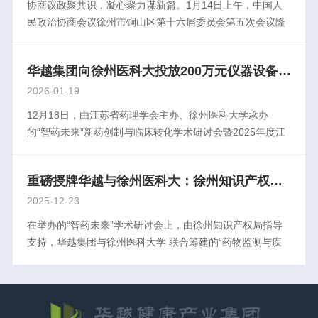
协商议政聚共识，凝心聚力谋新篇。1月14日上午，中国人
的欢迎，向长期以来关心和支持IVD流通产业发展的各界朋
握市场机遇，共商流通大计，共建价值平台。论坛主题链通
员深化对财税管理系统的理解，获得了与会企业的一致好
民政治协商会议徐州市铜山区第十六届委员会第五次会议隆
友致以衷心的感谢。本次论坛还邀请其他多位行业大咖围绕
创新 诊领未来论坛时间与地点:时间:2026年3月22日全天地
评。华越健康产业集团财务总监陈晓明为企业财税合规发展
重开幕。来自全区各条战线的政协委员齐聚一堂，认真履行
IVD流通企业政策、服务、管理、技术、发展等方面，多视
点:厦门国际博览中心5号馆会议期间“第十三届中国体外诊断
提出建议。陈总指出，在金税四期全 面推行的背景下，“以
职能，积极建言献策，广泛凝聚共识，共商发展大计，为奋
角、多 维度、多层次进行精彩的主题报告。第八届体外诊断
产业新技术发展大会”、“第八届中国IVD流通企业论坛”、“第
数治税”正加速推进，财税工作已不再仅是“记账报税”，而是
华越集团向徐州医科大投放200万元仪器设备，共筑药学创新平台
力推进中国式现代化铜山新实践贡献智慧力量。龚维芳、陈
流通企业交流会在热烈的掌声中圆满结束。
六届中国体外诊断关键原材料及零部件论坛”同步举行。由全
企业规范运营的重要基础。财务人员需要具备“业务+税务+数
楚、房浩、杨传金、仇建伍、吴园园、海英、李道丰、周建
2026-01-19
国卫生产业企业管理协会实验医学分会（CPCEM）主办
据”的复合视角，才能更好适应新形势下的管理要求，用合规
伟在主席台前排就座。区政协副主席海英主持会议。徐州市
12月18日，由江苏省药理学会主办、徐州医科大学承办
的“创之声"第十一届中国实验医学大会暨病理、分子、质
为企业创造价值。在以数治税的时代，唯有主动学习、规范
铜山区政协常委、华越健康产业集团、徐州淮海生物医药产
的“智药未来”新药创制与临床转化学术研讨会暨2025年度江
谱、检验、输血、实验室管理、质量管理等专题学术论坛，
经营，方可行稳致远。接下来，华越健康产业集团将继续聚
业园管理有限公司董事长邱又彬参加会议。上午9点30分，
苏省药理学会临床前药理专委会学术年会在徐州医科大学成
由全国卫生产业企业管理协会AI与数字孪生医学分会
焦企业成长中的难点痛点，开展系列专题培训，赋能企业高
大会在雄壮的国歌声中隆重开幕。龚维芳代表中共徐州市铜
功召开。本次会议的一项重要议程，是华越集团向徐州医科
（CAIDM）主办的第一届中国AI与数字孪生医学大会暨第二
质量发展。期待与各界同仁相聚，共筑合规防线，共谋稳健
山区委，对大会开幕表示热烈祝贺，向出席会议的政协委员
重磅授牌华越与徐州医科大：徐州知识产权局助力医药监测专 利高地建设
大学药学院投放200万元仪器设备的战略合作仪式。华越集
届AI与数字孪生技术学术沙龙以及百余场企业机构自办论
增长！
和与会同志致以诚挚问候。龚维芳指出，刚刚过去的2025
团以实际行动支持高校科研创新与学科发展，通过资源投入
2025-12-23
坛、会议等将同期举行。
年，是全 面贯彻党的二十大和二十届历次全会精神，推进中
与平台共建，助力学校建设高水平的药学教学与研究基地。
在举办的“智药未来”学术研讨会上，由徐州知识产权局指导
国式现代化铜山新实践的关键之年。一年来，全区各级政协
这一举措体现了华越集团“以科技赋能教育、以创新驱动发
支持，华越集团与徐州医科大学 联合筹建的“药物监测与疾
组织和广大政协委员全 面贯彻落实习近平总书记关于加强和
展”的企业理念，展现了行业领军企业推动产学研协同发展的
病预警高价值专 利培育示范中心”正式获得授牌。这标志着
改进人民政协工作的重要思想，坚持团结和民主两大主题，
责任与担当。华越集团董事长邱又彬表示：“此次投放，标志
该中心在政策引导与资源支持下全 面启动，成为推动医药监
切实履行政治协商、民主监督、参政议政三大职能，在改革
着华越集团与徐州医科大学的战略合作进入新阶段。我们将
测领域创新与成果转化的重要载体。中心将围绕三大功能定
发展稳定各个领域做了富有成效的工作，为全区经济社会发
以此为契机，持续深化协同创新，共同构建产学研融合发展
位开展建设：一是构建药物监测与疾病预警关键技术研发平
展和民主政治建设作出了重要贡献。龚维芳强调，今年是“十