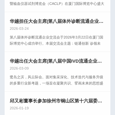
暨输血仪器试剂博览会（CACLP）在厦门国际博览中心盛大
开幕。位于2号展厅2212号展位的华越健康产业集团吸引了
众多专家、同行前来参观、指导和交流。随着金税四期全 面
华越担任大会主席|第八届体外诊断流通企业交流会成功举办
上线，数据互联、智能监控、穿透式监管不断深化，医疗器
械企业正面临税收管理环境的深刻变化。行稳致远之道，在
2026-03-24
于认知升级、体系重构、合规先行。为更好赋能行业企业发
第八届体外诊断流通企业交流会于2026年3月22日在厦门国
展，共同提升合规意识，构建健康的产业生态，3月22日下
际博览中心成功举行。本届交流会主题：链通创新 诊领未
午，华越健康产业集团在2号展馆成功举办“新时期·新形势
来。本届交流会由CAIVD副会长、原上海长征医院实验诊断
——医疗企业税务合规管理及案例解析”专题卫星会议。会议
科和全军免疫诊断研究所主任仲人前教授，CAIVD副会长、
特邀资深税务专家授课，围绕以数治税背景下的财税管理新
华越出任大会主席|第八届中国IVD流通企业论坛向全国发出邀请
海王（天津）医疗技术有限公司医疗器械总经理尹亮担任交
要求，深入解读政策要点，剖析典型案例，帮助企业更好理
流会名誉主席；华越健康产业集团董事长邱又彬，瑞宸控股
2026-03-09
解合规经营的重要意义。来自上海、南京、苏州、徐州、泰
（福建）公司、福州力源医疗器械公司、福建恩典生物公司
鹭岛之滨，风云际会。面对集采深化、技术迭代与服务升级
州等地的百余位企业家参加此次培训，现场学习氛围浓厚，
总裁李修点担任交流会主席；海南瑞达康源投资有限公司总
的多重行业新考题，一场旨在凝聚共识、擘画未来的思想盛
交流深入务实。深税务专家朱老师受邀出席，与参会企业共
经理张志敏，陕西省医疗检验产品协会会长、重庆医药集团
宴即将启幕。由全国卫生产业企业管理管理协会医学检验产
同探讨以数治税监管下医疗企业财税合规管理的新思路。朱
陕西医疗科技有限公司总经理刘正春，银川申立科贸有限公
业分会（CAIVD)主办的“第八届中国IVD流通企业论坛”将于
老师立足合规引 领与体系重构，从当前财税形势、财税政
司总经理徐震，云南赛力斯生物科技有限公司总经理阮启辉
邱又彬董事长参加徐州市铜山区第十六届委员会第五次会议
2026年3月22日在厦门国际博览中心隆重举行。本次论坛邀
策、典型案例等维度出发，深入剖析企业经营中的难点与痛
担任交流执行主席。华越健康产业集团创始人、董事长，交
请了国内知名专家、企业高管、第三方服务机构的领 航者们
2026-01-19
点。她详细讲解了风险管理的全过程，包括风险分析、风险
流会主席邱又彬向远道而来的各位嘉宾、行业同仁表示热烈
对经济政策和宏观形势的解读，帮助企业增强发展信心，把
评价、风险控制等关键环节，并结合实际案例，帮助参训人