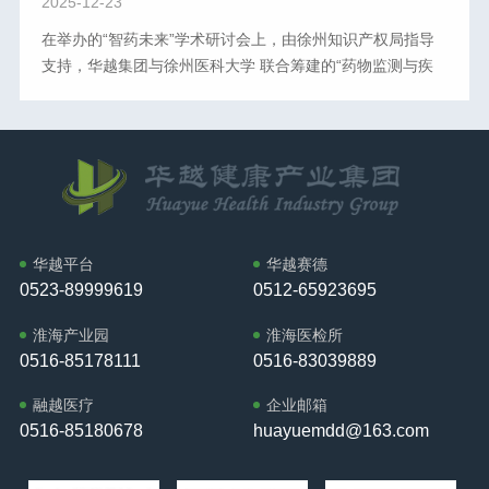
团以实际行动支持高校科研创新与学科发展，通过资源投入
2025-12-23
国卫生产业企业管理协会实验医学分会（CPCEM）主办
据”的复合视角，才能更好适应新形势下的管理要求，用合规
与平台共建，助力学校建设高水平的药学教学与研究基地。
在举办的“智药未来”学术研讨会上，由徐州知识产权局指导
的“创之声"第十一届中国实验医学大会暨病理、分子、质
为企业创造价值。在以数治税的时代，唯有主动学习、规范
这一举措体现了华越集团“以科技赋能教育、以创新驱动发
支持，华越集团与徐州医科大学 联合筹建的“药物监测与疾
谱、检验、输血、实验室管理、质量管理等专题学术论坛，
经营，方可行稳致远。接下来，华越健康产业集团将继续聚
展”的企业理念，展现了行业领军企业推动产学研协同发展的
病预警高价值专 利培育示范中心”正式获得授牌。这标志着
由全国卫生产业企业管理协会AI与数字孪生医学分会
焦企业成长中的难点痛点，开展系列专题培训，赋能企业高
责任与担当。华越集团董事长邱又彬表示：“此次投放，标志
该中心在政策引导与资源支持下全 面启动，成为推动医药监
（CAIDM）主办的第一届中国AI与数字孪生医学大会暨第二
质量发展。期待与各界同仁相聚，共筑合规防线，共谋稳健
着华越集团与徐州医科大学的战略合作进入新阶段。我们将
测领域创新与成果转化的重要载体。中心将围绕三大功能定
届AI与数字孪生技术学术沙龙以及百余场企业机构自办论
增长！
以此为契机，持续深化协同创新，共同构建产学研融合发展
位开展建设：一是构建药物监测与疾病预警关键技术研发平
坛、会议等将同期举行。
的良性生态，为推动医药健康事业进步贡献企业力量。”本次
台；二是建立覆盖专 利创造、保护与运用的全流程管理体
活动进一步深化了华越集团与高校的战略伙伴关系，体现了
系；三是搭建连接科研与产业转化的协同服务平台。根据建
企业以务实行动支持教育科研、以开放姿态共建创新平台的
设规划，中心将重 点开展药物疗效监测技术、疾病风险预警
格局，为新时代校企合作树立了典范。江苏省药理学会临床
华越平台
华越赛德
模型、个体化用药评价系统等方向的创新研究和高价值专 利
0523-89999619
0512-65923695
前药理专委会主任委员、徐州医科大学药学院院长周雪妍教
培育。华越集团将充分发挥在医药健康领域的技术积累和产
授主持“智药未来”新药创制与临床转化学术研讨会暨2025年
业经验，为中心提供临床需求引导、研发支持及成果转化资
淮海产业园
淮海医检所
度江苏省药理学会临床前药理专委会学术年会。徐州医科大
源，与学校共建“需求导向-技术研发-专 利布局-产业应用”的
0516-85178111
0516-83039889
学党委常委、副校长郭栋教授代表徐州医科大学进行开幕式
创新体系。华越集团董事长邱又彬表示：“此次授牌是对我们
致辞，江苏省药理协会秘书长，南京工业大学食品与轻工业
融越医疗
企业邮箱
校企协同创新模式的认可。华越将持续投入资源，推动中心
学院党委书记张琪教授代表江苏省药理学会致辞，华越健康
0516-85180678
huayuemdd@163.com
建设成为具有行业影响力的专 利培育平台，为提升医药监测
产业集团创始人、董事长邱又彬受邀出席，为本次高水平学
领域的技术水平贡献力量。”该中心的建立是深化产学研合
术盛会奠定了基调。本次研讨会设置了丰富的前沿学术议
作、促进医药科技创新的重要举措，为高水平科研成果转化