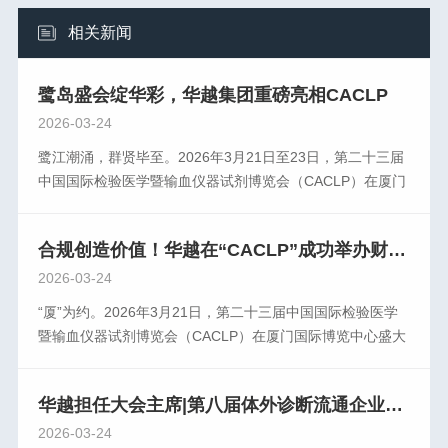
坛向全国发出邀请
备，共筑药学创新平台
相关新闻
鹭岛盛会绽华彩，华越集团重磅亮相CACLP
2026-03-24
鹭江潮涌，群贤毕至。2026年3月21日至23日，第二十三届
中国国际检验医学暨输血仪器试剂博览会（CACLP）在厦门
国际博览中心圆满举行。作为全球体外诊断领域极 具影响力
的年度盛会，CACLP始终是行业发展的风向标与创新成果的
合规创造价值！华越在“CACLP”成功举办财税合规卫星会议
展示台。本届盛会云集海内外顶 尖专家学者、产业领 袖、科
研精英及行业同仁，数万宾朋齐聚鹭岛，聚焦前沿技术突
2026-03-24
破，把脉产业变革趋势，共同擘画体外诊断高质量发展的宏
“厦”为约。2026年3月21日，第二十三届中国国际检验医学
伟蓝图。华越健康产业集团携医疗器械智慧供应链整体解决
暨输血仪器试剂博览会（CACLP）在厦门国际博览中心盛大
方案盛装亮相，以创新驱动为内核，以品质服务为根基，全
开幕。位于2号展厅2212号展位的华越健康产业集团吸引了
面呈现了企业在体外诊断领域的前瞻布局与深耕成果。展台
众多专家、同行前来参观、指导和交流。随着金税四期全 面
现场人气高涨，华越团队与千余位专家、合作伙伴展开了深
华越担任大会主席|第八届体外诊断流通企业交流会成功举办
上线，数据互联、智能监控、穿透式监管不断深化，医疗器
度交流，围绕智慧供应链赋能诊断效能、技术创新助力医疗
械企业正面临税收管理环境的深刻变化。行稳致远之道，在
2026-03-24
升级等核心议题，碰撞思想火花，凝聚行业共识，充分彰显