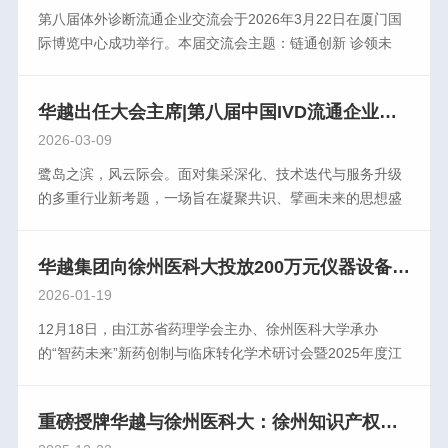
于认知升级、体系重构、合规先行。为更好赋能行业企业发
第八届体外诊断流通企业交流会于2026年3月22日在厦门国
了华越作为行业践行者的责任担当与专 业厚度。盛会虽已落
展，共同提升合规意识，构建健康的产业生态，3月22日下
际博览中心成功举行。本届交流会主题：链通创新 诊领未
幕，征程永不止步。华越健康产业始终秉持初心，以更高标
午，华越健康产业集团在2号展馆成功举办“新时期·新形势
来。本届交流会由CAIVD副会长、原上海长征医院实验诊断
准锻造品牌实力，以更优服务回应时代期待。站在CACLP这
——医疗企业税务合规管理及案例解析”专题卫星会议。会议
科和全军免疫诊断研究所主任仲人前教授，CAIVD副会长、
一行业高点上，华越将继续与各界同仁携手并进，以智慧方
特邀资深税务专家授课，围绕以数治税背景下的财税管理新
华越出任大会主席|第八届中国IVD流通企业论坛向全国发出邀请
海王（天津）医疗技术有限公司医疗器械总经理尹亮担任交
案书写体外诊断事业的新篇章，为健康中国建设贡献坚实力
要求，深入解读政策要点，剖析典型案例，帮助企业更好理
流会名誉主席；华越健康产业集团董事长邱又彬，瑞宸控股
2026-03-09
量。
解合规经营的重要意义。来自上海、南京、苏州、徐州、泰
（福建）公司、福州力源医疗器械公司、福建恩典生物公司
鹭岛之滨，风云际会。面对集采深化、技术迭代与服务升级
州等地的百余位企业家参加此次培训，现场学习氛围浓厚，
总裁李修点担任交流会主席；海南瑞达康源投资有限公司总
的多重行业新考题，一场旨在凝聚共识、擘画未来的思想盛
交流深入务实。深税务专家朱老师受邀出席，与参会企业共
经理张志敏，陕西省医疗检验产品协会会长、重庆医药集团
宴即将启幕。由全国卫生产业企业管理管理协会医学检验产
同探讨以数治税监管下医疗企业财税合规管理的新思路。朱
陕西医疗科技有限公司总经理刘正春，银川申立科贸有限公
业分会（CAIVD)主办的“第八届中国IVD流通企业论坛”将于
老师立足合规引 领与体系重构，从当前财税形势、财税政
司总经理徐震，云南赛力斯生物科技有限公司总经理阮启辉
华越集团向徐州医科大投放200万元仪器设备，共筑药学创新平台
2026年3月22日在厦门国际博览中心隆重举行。本次论坛邀
策、典型案例等维度出发，深入剖析企业经营中的难点与痛
担任交流执行主席。华越健康产业集团创始人、董事长，交
请了国内知名专家、企业高管、第三方服务机构的领 航者们
2026-01-19
点。她详细讲解了风险管理的全过程，包括风险分析、风险
流会主席邱又彬向远道而来的各位嘉宾、行业同仁表示热烈
对经济政策和宏观形势的解读，帮助企业增强发展信心，把
评价、风险控制等关键环节，并结合实际案例，帮助参训人
12月18日，由江苏省药理学会主办、徐州医科大学承办
的欢迎，向长期以来关心和支持IVD流通产业发展的各界朋
握市场机遇，共商流通大计，共建价值平台。论坛主题链通
员深化对财税管理系统的理解，获得了与会企业的一致好
的“智药未来”新药创制与临床转化学术研讨会暨2025年度江
友致以衷心的感谢。本次论坛还邀请其他多位行业大咖围绕
创新 诊领未来论坛时间与地点:时间:2026年3月22日全天地
评。华越健康产业集团财务总监陈晓明为企业财税合规发展
苏省药理学会临床前药理专委会学术年会在徐州医科大学成
IVD流通企业政策、服务、管理、技术、发展等方面，多视
点:厦门国际博览中心5号馆会议期间“第十三届中国体外诊断
提出建议。陈总指出，在金税四期全 面推行的背景下，“以
功召开。本次会议的一项重要议程，是华越集团向徐州医科
角、多 维度、多层次进行精彩的主题报告。第八届体外诊断
产业新技术发展大会”、“第八届中国IVD流通企业论坛”、“第
数治税”正加速推进，财税工作已不再仅是“记账报税”，而是
重磅授牌华越与徐州医科大：徐州知识产权局助力医药监测专 利高地建设
大学药学院投放200万元仪器设备的战略合作仪式。华越集
流通企业交流会在热烈的掌声中圆满结束。
六届中国体外诊断关键原材料及零部件论坛”同步举行。由全
企业规范运营的重要基础。财务人员需要具备“业务+税务+数