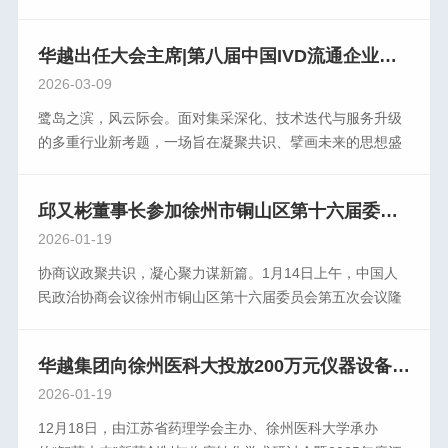
午，华越健康产业集团在2号展馆成功举办“新时期·新形势
来。本届交流会由CAIVD副会长、原上海长征医院实验诊断
准锻造品牌实力，以更优服务回应时代期待。站在CACLP这
——医疗企业税务合规管理及案例解析”专题卫星会议。会议
科和全军免疫诊断研究所主任仲人前教授，CAIVD副会长、
一行业高点上，华越将继续与各界同仁携手并进，以智慧方
特邀资深税务专家授课，围绕以数治税背景下的财税管理新
华越出任大会主席|第八届中国IVD流通企业论坛向全国发出邀请
海王（天津）医疗技术有限公司医疗器械总经理尹亮担任交
案书写体外诊断事业的新篇章，为健康中国建设贡献坚实力
要求，深入解读政策要点，剖析典型案例，帮助企业更好理
流会名誉主席；华越健康产业集团董事长邱又彬，瑞宸控股
2026-03-09
量。
解合规经营的重要意义。来自上海、南京、苏州、徐州、泰
（福建）公司、福州力源医疗器械公司、福建恩典生物公司
鹭岛之滨，风云际会。面对集采深化、技术迭代与服务升级
州等地的百余位企业家参加此次培训，现场学习氛围浓厚，
总裁李修点担任交流会主席；海南瑞达康源投资有限公司总
的多重行业新考题，一场旨在凝聚共识、擘画未来的思想盛
交流深入务实。深税务专家朱老师受邀出席，与参会企业共
经理张志敏，陕西省医疗检验产品协会会长、重庆医药集团
宴即将启幕。由全国卫生产业企业管理管理协会医学检验产
同探讨以数治税监管下医疗企业财税合规管理的新思路。朱
陕西医疗科技有限公司总经理刘正春，银川申立科贸有限公
业分会（CAIVD)主办的“第八届中国IVD流通企业论坛”将于
老师立足合规引 领与体系重构，从当前财税形势、财税政
司总经理徐震，云南赛力斯生物科技有限公司总经理阮启辉
邱又彬董事长参加徐州市铜山区第十六届委员会第五次会议
2026年3月22日在厦门国际博览中心隆重举行。本次论坛邀
策、典型案例等维度出发，深入剖析企业经营中的难点与痛
担任交流执行主席。华越健康产业集团创始人、董事长，交
请了国内知名专家、企业高管、第三方服务机构的领 航者们
2026-01-19
点。她详细讲解了风险管理的全过程，包括风险分析、风险
流会主席邱又彬向远道而来的各位嘉宾、行业同仁表示热烈
对经济政策和宏观形势的解读，帮助企业增强发展信心，把
评价、风险控制等关键环节，并结合实际案例，帮助参训人
协商议政聚共识，凝心聚力谋新篇。1月14日上午，中国人
的欢迎，向长期以来关心和支持IVD流通产业发展的各界朋
握市场机遇，共商流通大计，共建价值平台。论坛主题链通
员深化对财税管理系统的理解，获得了与会企业的一致好
民政治协商会议徐州市铜山区第十六届委员会第五次会议隆
友致以衷心的感谢。本次论坛还邀请其他多位行业大咖围绕
创新 诊领未来论坛时间与地点:时间:2026年3月22日全天地
评。华越健康产业集团财务总监陈晓明为企业财税合规发展
重开幕。来自全区各条战线的政协委员齐聚一堂，认真履行
IVD流通企业政策、服务、管理、技术、发展等方面，多视
点:厦门国际博览中心5号馆会议期间“第十三届中国体外诊断
提出建议。陈总指出，在金税四期全 面推行的背景下，“以
职能，积极建言献策，广泛凝聚共识，共商发展大计，为奋
角、多 维度、多层次进行精彩的主题报告。第八届体外诊断
产业新技术发展大会”、“第八届中国IVD流通企业论坛”、“第
数治税”正加速推进，财税工作已不再仅是“记账报税”，而是
华越集团向徐州医科大投放200万元仪器设备，共筑药学创新平台
力推进中国式现代化铜山新实践贡献智慧力量。龚维芳、陈
流通企业交流会在热烈的掌声中圆满结束。
六届中国体外诊断关键原材料及零部件论坛”同步举行。由全
企业规范运营的重要基础。财务人员需要具备“业务+税务+数
楚、房浩、杨传金、仇建伍、吴园园、海英、李道丰、周建
2026-01-19
国卫生产业企业管理协会实验医学分会（CPCEM）主办
据”的复合视角，才能更好适应新形势下的管理要求，用合规
伟在主席台前排就座。区政协副主席海英主持会议。徐州市
12月18日，由江苏省药理学会主办、徐州医科大学承办
的“创之声"第十一届中国实验医学大会暨病理、分子、质
为企业创造价值。在以数治税的时代，唯有主动学习、规范
铜山区政协常委、华越健康产业集团、徐州淮海生物医药产