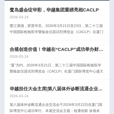
鹭岛盛会绽华彩，华越集团重磅亮相CACLP
2026-03-24
鹭江潮涌，群贤毕至。2026年3月21日至23日，第二十三届
中国国际检验医学暨输血仪器试剂博览会（CACLP）在厦门
国际博览中心圆满举行。作为全球体外诊断领域极 具影响力
的年度盛会，CACLP始终是行业发展的风向标与创新成果的
合规创造价值！华越在“CACLP”成功举办财税合规卫星会议
展示台。本届盛会云集海内外顶 尖专家学者、产业领 袖、科
研精英及行业同仁，数万宾朋齐聚鹭岛，聚焦前沿技术突
2026-03-24
破，把脉产业变革趋势，共同擘画体外诊断高质量发展的宏
“厦”为约。2026年3月21日，第二十三届中国国际检验医学
伟蓝图。华越健康产业集团携医疗器械智慧供应链整体解决
暨输血仪器试剂博览会（CACLP）在厦门国际博览中心盛大
方案盛装亮相，以创新驱动为内核，以品质服务为根基，全
开幕。位于2号展厅2212号展位的华越健康产业集团吸引了
面呈现了企业在体外诊断领域的前瞻布局与深耕成果。展台
众多专家、同行前来参观、指导和交流。随着金税四期全 面
现场人气高涨，华越团队与千余位专家、合作伙伴展开了深
华越担任大会主席|第八届体外诊断流通企业交流会成功举办
上线，数据互联、智能监控、穿透式监管不断深化，医疗器
度交流，围绕智慧供应链赋能诊断效能、技术创新助力医疗
械企业正面临税收管理环境的深刻变化。行稳致远之道，在
2026-03-24
升级等核心议题，碰撞思想火花，凝聚行业共识，充分彰显
于认知升级、体系重构、合规先行。为更好赋能行业企业发
第八届体外诊断流通企业交流会于2026年3月22日在厦门国
了华越作为行业践行者的责任担当与专 业厚度。盛会虽已落
展，共同提升合规意识，构建健康的产业生态，3月22日下
际博览中心成功举行。本届交流会主题：链通创新 诊领未
幕，征程永不止步。华越健康产业始终秉持初心，以更高标