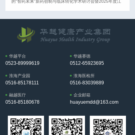
的“智药未来”新药创制与临床转化学术研讨会暨2025年度江
谱、检验、输血、实验室管理、质量管理等专题学术论坛，
经营，方可行稳致远。接下来，华越健康产业集团将继续聚
业园管理有限公司董事长邱又彬参加会议。上午9点30分，
苏省药理学会临床前药理专委会学术年会在徐州医科大学成
由全国卫生产业企业管理协会AI与数字孪生医学分会
焦企业成长中的难点痛点，开展系列专题培训，赋能企业高
大会在雄壮的国歌声中隆重开幕。龚维芳代表中共徐州市铜
功召开。本次会议的一项重要议程，是华越集团向徐州医科
（CAIDM）主办的第一届中国AI与数字孪生医学大会暨第二
质量发展。期待与各界同仁相聚，共筑合规防线，共谋稳健
山区委，对大会开幕表示热烈祝贺，向出席会议的政协委员
大学药学院投放200万元仪器设备的战略合作仪式。华越集
届AI与数字孪生技术学术沙龙以及百余场企业机构自办论
增长！
和与会同志致以诚挚问候。龚维芳指出，刚刚过去的2025
团以实际行动支持高校科研创新与学科发展，通过资源投入
坛、会议等将同期举行。
年，是全 面贯彻党的二十大和二十届历次全会精神，推进中
与平台共建，助力学校建设高水平的药学教学与研究基地。
国式现代化铜山新实践的关键之年。一年来，全区各级政协
这一举措体现了华越集团“以科技赋能教育、以创新驱动发
组织和广大政协委员全 面贯彻落实习近平总书记关于加强和
展”的企业理念，展现了行业领军企业推动产学研协同发展的
改进人民政协工作的重要思想，坚持团结和民主两大主题，
华越平台
华越赛德
责任与担当。华越集团董事长邱又彬表示：“此次投放，标志
0523-89999619
0512-65923695
切实履行政治协商、民主监督、参政议政三大职能，在改革
着华越集团与徐州医科大学的战略合作进入新阶段。我们将
发展稳定各个领域做了富有成效的工作，为全区经济社会发
以此为契机，持续深化协同创新，共同构建产学研融合发展
淮海产业园
淮海医检所
展和民主政治建设作出了重要贡献。龚维芳强调，今年是“十
的良性生态，为推动医药健康事业进步贡献企业力量。”本次
0516-85178111
0516-83039889
五五”开局之年，做好各项工作意义重大。新的一年，全区上
活动进一步深化了华越集团与高校的战略伙伴关系，体现了
下将坚持以习近平新时代中国特色社会主义思想为指导，深
融越医疗
企业邮箱
企业以务实行动支持教育科研、以开放姿态共建创新平台的
入贯彻党的二十大和二十届历次全会精神，完整准确全 面贯
0516-85180678
huayuemdd@163.com
格局，为新时代校企合作树立了典范。江苏省药理学会临床
彻新发展理念，坚持稳中求进工作总基调，持续扩大内需、
前药理专委会主任委员、徐州医科大学药学院院长周雪妍教
优化供给，做优增量、盘活存量，因地制宜发展新质生产
授主持“智药未来”新药创制与临床转化学术研讨会暨2025年
力，推动经济实现质的有效提升和量的合理增长，保持社会
度江苏省药理学会临床前药理专委会学术年会。徐州医科大
和谐稳定。龚维芳希望全区政协组织和广大政协委员深刻领
学党委常委、副校长郭栋教授代表徐州医科大学进行开幕式